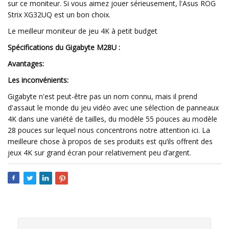
sur ce moniteur. Si vous aimez jouer sérieusement, l'Asus ROG
Strix XG32UQ est un bon choix.
Le meilleur moniteur de jeu 4K à petit budget
Spécifications du Gigabyte M28U :
Avantages:
Les inconvénients:
Gigabyte n'est peut-être pas un nom connu, mais il prend
d'assaut le monde du jeu vidéo avec une sélection de panneaux
4K dans une variété de tailles, du modèle 55 pouces au modèle
28 pouces sur lequel nous concentrons notre attention ici. La
meilleure chose à propos de ses produits est qu’ils offrent des
jeux 4K sur grand écran pour relativement peu d’argent.