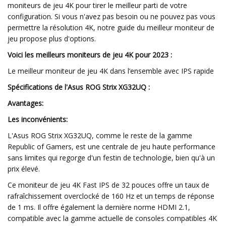
moniteurs de jeu 4K pour tirer le meilleur parti de votre
configuration. Si vous n'avez pas besoin ou ne pouvez pas vous
permettre la résolution 4K, notre guide du meilleur moniteur de
jeu propose plus d'options.
Voici les meilleurs moniteurs de jeu 4K pour 2023 :
Le meilleur moniteur de jeu 4K dans l’ensemble avec IPS rapide
Spécifications de l'Asus ROG Strix XG32UQ :
Avantages:
Les inconvénients:
L'Asus ROG Strix XG32UQ, comme le reste de la gamme
Republic of Gamers, est une centrale de jeu haute performance
sans limites qui regorge d'un festin de technologie, bien qu'à un
prix élevé.
Ce moniteur de jeu 4K Fast IPS de 32 pouces offre un taux de
rafraîchissement overclocké de 160 Hz et un temps de réponse
de 1 ms. Il offre également la dernière norme HDMI 2.1,
compatible avec la gamme actuelle de consoles compatibles 4K