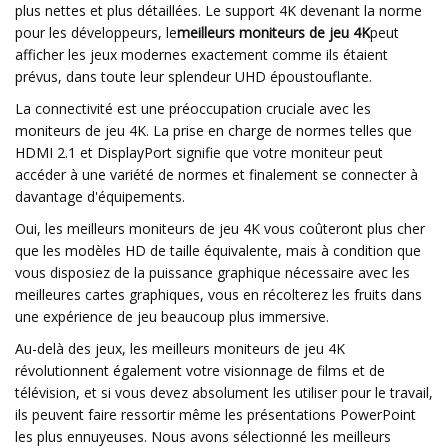
plus nettes et plus détaillées. Le support 4K devenant la norme
pour les développeurs, le
meilleurs moniteurs de jeu 4K
peut
afficher les jeux modernes exactement comme ils étaient
prévus, dans toute leur splendeur UHD époustouflante.
La connectivité est une préoccupation cruciale avec les
moniteurs de jeu 4K. La prise en charge de normes telles que
HDMI 2.1 et DisplayPort signifie que votre moniteur peut
accéder à une variété de normes et finalement se connecter à
davantage d'équipements.
Oui, les meilleurs moniteurs de jeu 4K vous coûteront plus cher
que les modèles HD de taille équivalente, mais à condition que
vous disposiez de la puissance graphique nécessaire avec les
meilleures cartes graphiques, vous en récolterez les fruits dans
une expérience de jeu beaucoup plus immersive.
Au-delà des jeux, les meilleurs moniteurs de jeu 4K
révolutionnent également votre visionnage de films et de
télévision, et si vous devez absolument les utiliser pour le travail,
ils peuvent faire ressortir même les présentations PowerPoint
les plus ennuyeuses. Nous avons sélectionné les meilleurs