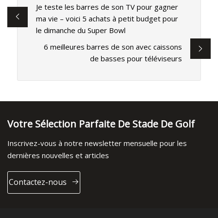
Je teste les barres de son TV pour gagner
ma vie – voici 5 achats à petit budget pour
le dimanche du Super Bowl
6 meilleures barres de son avec caissons
de basses pour téléviseurs
Votre Sélection Parfaite De Stade De Golf
Inscrivez-vous à notre newsletter mensuelle pour les
dernières nouvelles et articles
Contactez-nous