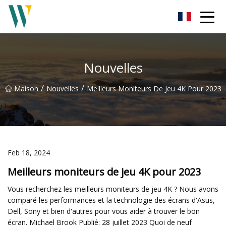
Barre de son Weifang Inc.
Nouvelles
/
/
Maison
Nouvelles
Meilleurs Moniteurs De Jeu 4K Pour 2023
Feb 18, 2024
Meilleurs moniteurs de jeu 4K pour 2023
Vous recherchez les meilleurs moniteurs de jeu 4K ? Nous avons
comparé les performances et la technologie des écrans d'Asus,
Dell, Sony et bien d'autres pour vous aider à trouver le bon
écran. Michael Brook Publié: 28 juillet 2023 Quoi de neuf