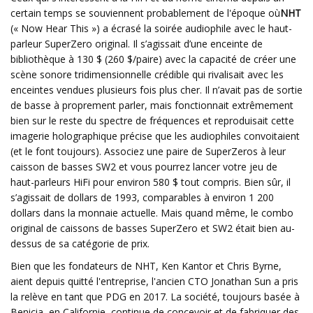
certain temps se souviennent probablement de l'époque où
NHT
(« Now Hear This ») a écrasé la soirée audiophile avec le haut-
parleur SuperZero original. Il s’agissait d’une enceinte de
bibliothèque à 130 $ (260 $/paire) avec la capacité de créer une
scène sonore tridimensionnelle crédible qui rivalisait avec les
enceintes vendues plusieurs fois plus cher. Il n’avait pas de sortie
de basse à proprement parler, mais fonctionnait extrêmement
bien sur le reste du spectre de fréquences et reproduisait cette
imagerie holographique précise que les audiophiles convoitaient
(et le font toujours). Associez une paire de SuperZeros à leur
caisson de basses SW2 et vous pourrez lancer votre jeu de
haut-parleurs HiFi pour environ 580 $ tout compris. Bien sûr, il
s’agissait de dollars de 1993, comparables à environ 1 200
dollars dans la monnaie actuelle. Mais quand même, le combo
original de caissons de basses SuperZero et SW2 était bien au-
dessus de sa catégorie de prix.
Bien que les fondateurs de NHT, Ken Kantor et Chris Byrne,
aient depuis quitté l'entreprise, l'ancien CTO Jonathan Sun a pris
la relève en tant que PDG en 2017. La société, toujours basée à
Benicia, en Californie, continue de concevoir et de fabriquer des