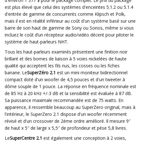
d'environ 1 377 $ pour le package complet. Le prix du package
est plus élevé que celui des systèmes d'enceintes 5.1.2 ou 5.1.4
d'entrée de gamme de concurrents comme Klipsch et Polk,
mais il est en réalité inférieur au coût d'un système basé sur une
barre de son haut de gamme de Sony ou Sonos, même si vous
incluez le coût d’un récepteur audio/vidéo décent pour piloter le
système de haut-parleurs NHT.
Tous les haut-parleurs examinés présentent une finition noir
brillant et des bornes de liaison à 5 voies nickelées de haute
qualité qui acceptent les fils nus, les cosses ou les fiches
banane. Le
SuperZéro 2.1
est un mini moniteur bidirectionnel
compact doté d'un woofer de 4,5 pouces et d'un tweeter à
dôme souple de 1 pouce. La réponse en fréquence nominale est
de 85 Hz à 20 kHz +/-3 dB et la sensibilité est évaluée à 87 dB.
Sa puissance maximale recommandée est de 75 watts. En
apparence, il ressemble beaucoup au SuperZero original, mais à
l'intérieur, le SuperZero 2.1 dispose d'un woofer récemment
révisé et d'un crossover de 2ème ordre amélioré. Il mesure 9″
de haut x 5″ de large x 5,5″ de profondeur et pèse 5,8 livres.
Le
SuperCentre 2.1
est également une conception à 2 voies,