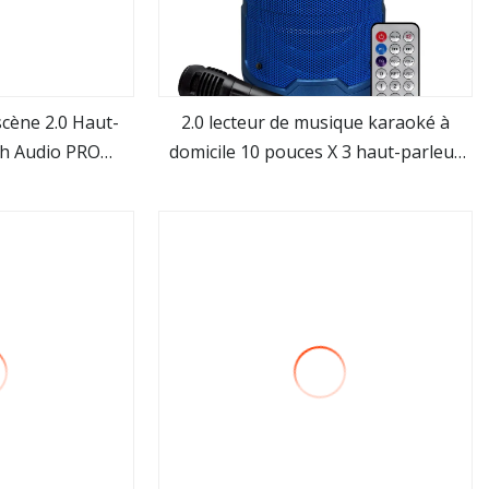
scène 2.0 Haut-
2.0 lecteur de musique karaoké à
th Audio PRO
domicile 10 pouces X 3 haut-parleur
us
Voir plus
ues
tour de graves avec Bluetooth USB TF
FM LED Flash coloré