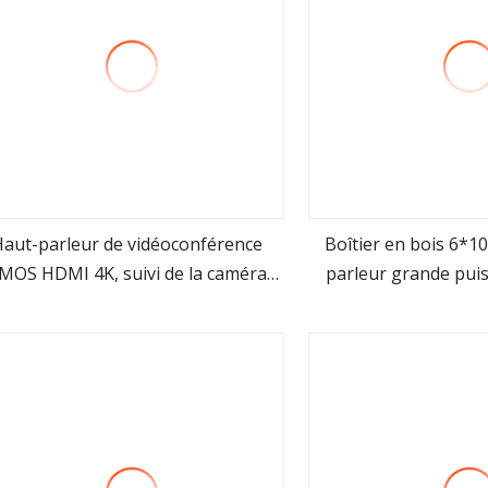
Haut-parleur de vidéoconférence
Boîtier en bois 6*1
MOS HDMI 4K, suivi de la caméra
parleur grande puis
Voir plus
Voir pl
USB 2.0 PTZ
basses fo