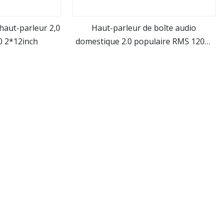
u haut-parleur 2,0
Haut-parleur de boîte audio
0 2*12inch
domestique 2.0 populaire RMS 120W
us
Voir plus
avec optique LED colorée
/Aux/Mic/USB/FM