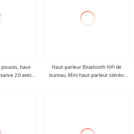
0 pouces, haut-
Haut-parleur Bluetooth HiFi de
sance 2.0 avec
bureau, Mini haut-parleur stéréo
us
Voir plus
rtes
Portable 2.0 pour ordinateur, USB, PC