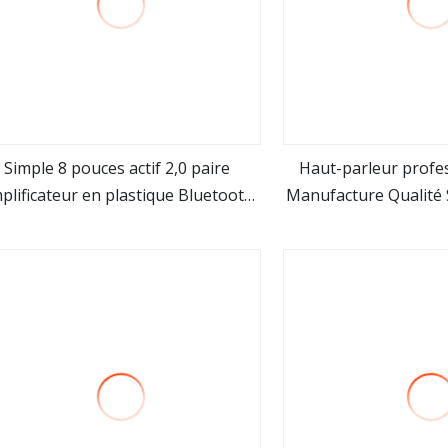
Simple 8 pouces actif 2,0 paire
Haut-parleur profe
plificateur en plastique Bluetooth
Manufacture Qualité 
Voir plus
Voir pl
haut-parleur de chariot audio
de son Rainbow Gam
parleu