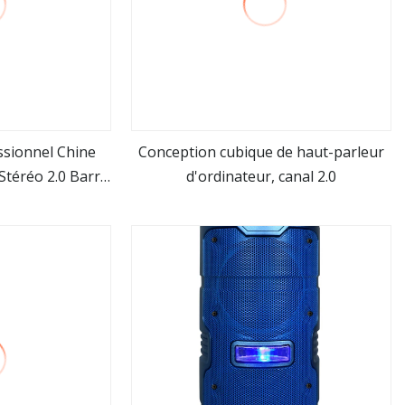
ssionnel Chine
Conception cubique de haut-parleur
Stéréo 2.0 Barre
d'ordinateur, canal 2.0
us
Voir plus
ing Bar Haut-
r