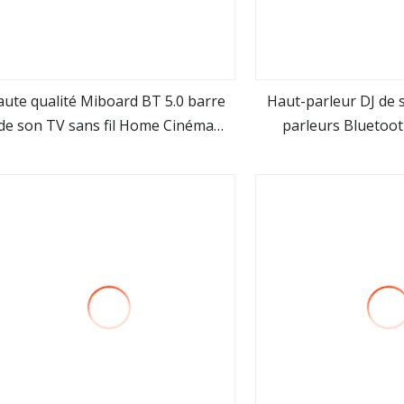
ute qualité Miboard BT 5.0 barre
Haut-parleur DJ de 
de son TV sans fil Home Cinéma
parleurs Bluetoo
Voir plus
Voir pl
SR100 audio sans fil 3D Surround
numériq
urround 2.0 canaux barre de son
haut-parleur