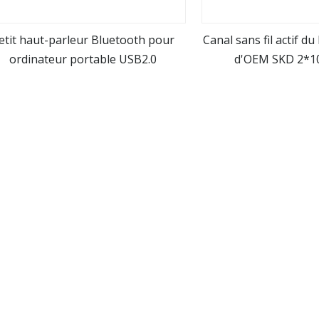
etit haut-parleur Bluetooth pour
Canal sans fil actif d
ordinateur portable USB2.0
d'OEM SKD 2*1
Voir plus
Voir pl