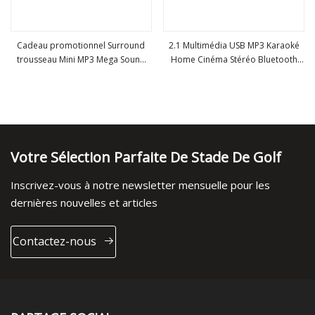
Cadeau promotionnel Surround
2.1 Multimédia USB MP3 Karaoké
trousseau Mini MP3 Mega Sound
Home Cinéma Stéréo Bluetooth
Voir plus
Voir plus
2.1 Portable Ibasket champignon
Haut-Parleur
haut-parleur Bluetooth
Votre Sélection Parfaite De Stade De Golf
Inscrivez-vous à notre newsletter mensuelle pour les
dernières nouvelles et articles
Contactez-nous