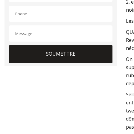
2, 
noi
Les
QUA
Rev
néc
SOUMETTRE
On 
sup
rub
dep
Sel
ent
twe
dôm
pas