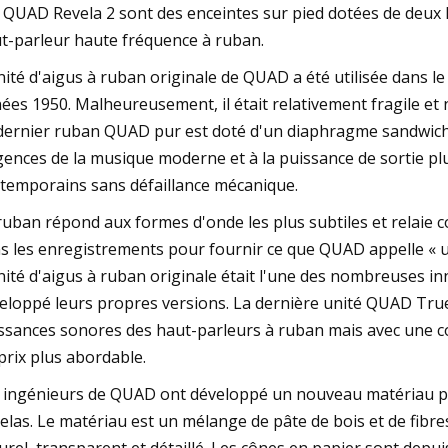
 QUAD Revela 2 sont des enceintes sur pied dotées de deux 
t-parleur haute fréquence à ruban.
nité d'aigus à ruban originale de QUAD a été utilisée dans l
ées 1950. Malheureusement, il était relativement fragile e
dernier ruban QUAD pur est doté d'un diaphragme sandwic
gences de la musique moderne et à la puissance de sortie pl
temporains sans défaillance mécanique.
ruban répond aux formes d'onde les plus subtiles et relaie 
s les enregistrements pour fournir ce que QUAD appelle « un
nité d'aigus à ruban originale était l'une des nombreuses in
eloppé leurs propres versions. La dernière unité QUAD True
ssances sonores des haut-parleurs à ruban mais avec une c
prix plus abordable.
 ingénieurs de QUAD ont développé un nouveau matériau po
elas. Le matériau est un mélange de pâte de bois et de fibres 