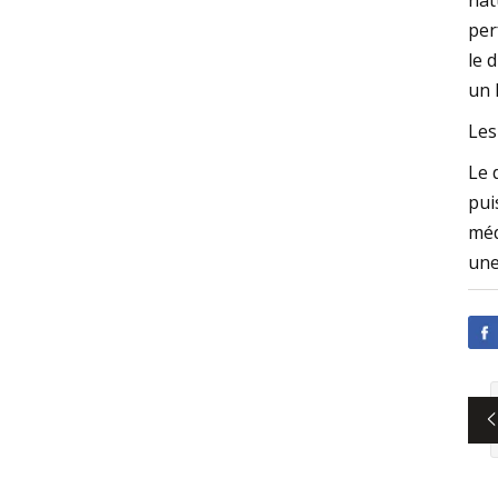
nat
per
le 
un 
Les
Le 
pui
méd
une