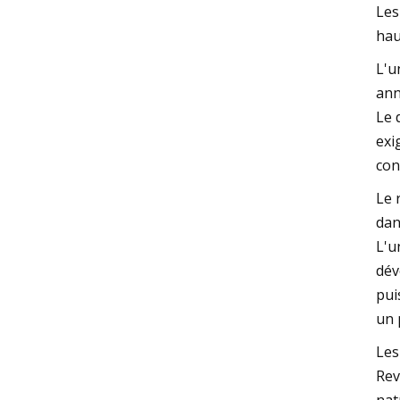
Les
hau
L'u
ann
Le 
exi
con
Le 
dan
L'u
dév
pui
un 
Les
Rev