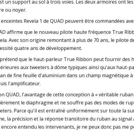
est un support au sol à trois voies. Les deux armoires ont l
re ou noyer.
 enceintes Revela 1 de QUAD peuvent être commandées avec
D affirme que le nouveau pilote haute fréquence True Ribb
ela. Avec son origine remontant à plus de 70 ans, le pilote 
essité quatre ans de développement.
prétend que le haut-parleur True Ribbon peut fournir des 
érieures aux tweeters à dôme typiques ainsi qu'aux haut-par
an de fine feuille d'aluminium dans un champ magnétique à ha
uis l'amplificateur.
on QUAD, l'avantage de cette conception à « véritable ruban 
ièrement le diaphragme et ne souffre pas des modes de rupt
eters. Parce qu'il est entraîné uniformément sur toute la su
e, la précision et la réponse transitoire du ruban au signal a
 encore entendu les intervenants, je ne peux donc pas me po