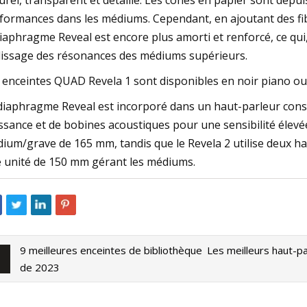
urel, transparent et détaillé. Les cônes en papier sont dep
formances dans les médiums. Cependant, en ajoutant des fibr
diaphragme Reveal est encore plus amorti et renforcé, ce qu
lissage des résonances des médiums supérieurs.
 enceintes QUAD Revela 1 sont disponibles en noir piano ou
diaphragme Reveal est incorporé dans un haut-parleur const
ssance et de bobines acoustiques pour une sensibilité élevé
ium/grave de 165 mm, tandis que le Revela 2 utilise deux h
 unité de 150 mm gérant les médiums.
9 meilleures enceintes de bibliothèque
Les meilleurs haut-pa
de 2023