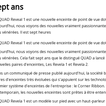
ept ans
23
QUAD Reveal 1 est une nouvelle enceinte de point de vue d
 une barre de son Sonos Arc SL
ourd’hui, nous voyons des nouvelles vraiment passionnantes
à neuf directement auprès de
s vénérées. Il est sept heures
our seulement 509 $ (899 $
QUAD Reveal 1 est une nouvelle enceinte de point de vue d
ourd’hui, nous voyons des nouvelles vraiment passionnantes
s vénérées. Cela fait sept ans que le distingué QUAD a lancé
velles paires d'enceintes, Les Revela 1 et Revela 2.
s un communiqué de presse publié aujourd'hui, la société b
res d'enceintes très évoluées qui s'appuient sur les technol
mier système d'enceintes de l'entreprise : le Corner Ribbon
temporain, les nouvelles enceintes sont prêtes à être enten
QUAD Revela 1 est un modèle sur pied avec un haut-parleur bi