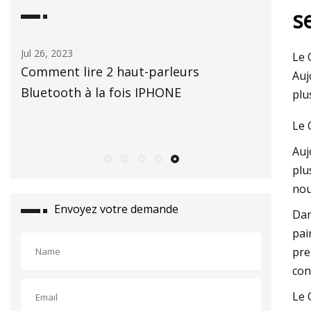
s
Jul 26, 2023
Aug 22, 20
Le 
und
Comment lire 2 haut-parleurs
Obtenez
Auj
Bluetooth à la fois IPHONE
remise 
plu
Sonos p
Le 
neuf)
Auj
plu
nou
Envoyez votre demande
Dan
pai
pre
con
Le 