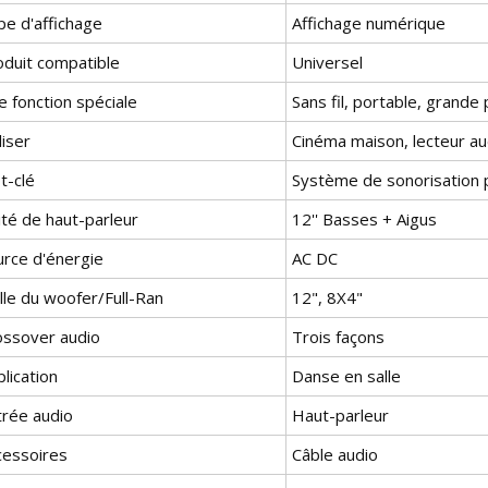
pe d'affichage
Affichage numérique
oduit compatible
Universel
 fonction spéciale
Sans fil, portable, grande
liser
Cinéma maison, lecteur au
t-clé
Système de sonorisation 
ité de haut-parleur
12'' Basses + Aigus
urce d'énergie
AC DC
lle du woofer/Full-Ran
12", 8X4"
ossover audio
Trois façons
lication
Danse en salle
trée audio
Haut-parleur
cessoires
Câble audio