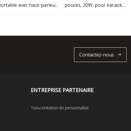
portable avec haut-parleur
pouces, 20W, pour karaoké,
à effet de sommeil avec
avec lumière attrayante,
ceinture
haut-parleur Portable sans
fil, Bluetooth, nouvel
arrivage 8.5
Contactez-nous
ENTREPRISE PARTENAIRE
Tissu imitation lin personnalisé