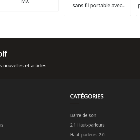
MX
sans fil portable avec
puissance élevée de 60 W
lf
 nouvelles et articles
CATÉGORIES
Barre de son
us
2.1 Haut-parleurs
Haut-parleurs 2.0