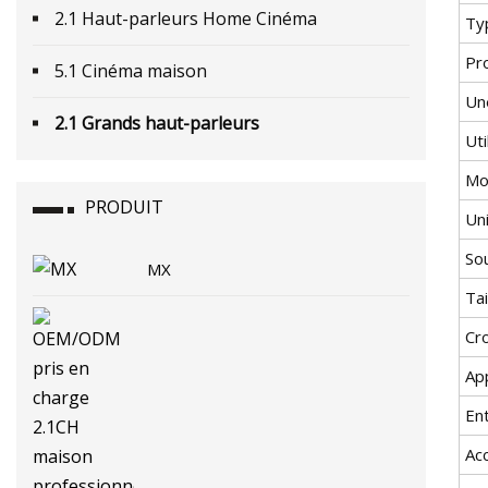
2.1 Haut-parleurs Home Cinéma
Ty
Pr
5.1 Cinéma maison
Une
2.1 Grands haut-parleurs
Uti
Mo
PRODUIT
Un
So
MX
Tai
Cr
App
En
Ac