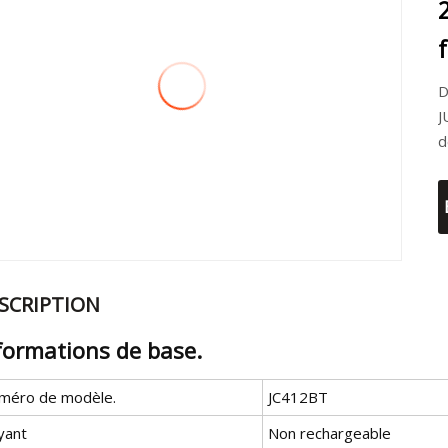
D
J
d
SCRIPTION
formations de base.
méro de modèle.
JC412BT
yant
Non rechargeable